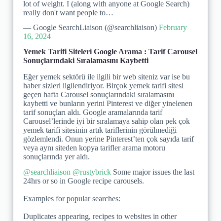
lot of weight. I (along with anyone at Google Search)
really don't want people to…
— Google SearchLiaison (@searchliaison)
February
16, 2024
Yemek Tarifi Siteleri Google Arama : Tarif Carousel
Sonuçlarındaki Sıralamasını Kaybetti
Eğer yemek sektörü ile ilgili bir web siteniz var ise bu
haber sizleri ilgilendiriyor. ​Birçok yemek tarifi sitesi
geçen hafta Carousel sonuçlarındaki sıralamasını
kaybetti ve bunların yerini Pinterest ve diğer yinelenen
tarif sonuçları aldı. Google aramalarında tarif
Carousel’lerinde iyi bir sıralamaya sahip olan pek çok
yemek tarifi sitesinin artık tariflerinin görülmediği
gözlemlendi. Onun yerine Pinterest’ten çok sayıda tarif
veya aynı siteden kopya tarifler arama motoru
sonuçlarında yer aldı.
@searchliaison
@rustybrick
Some major issues the last
24hrs or so in Google recipe carousels.
Examples for popular searches:
Duplicates appearing, recipes to websites in other