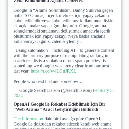
Zeka Kullanımına Açıklık Getirecek
Google’ın “Arama Sorumlusu”, Danny Sullivan geçen
hafta, SEO amaçlı içerik üretmek için yapay zekanın
kabul edilebilir veya kabul edilemez kullanımına ilişkin
ek açıklamalar yapacağını duyurdu. Google, arama
sonuçlarındaki sıralamayı değiştirmek amacıyla içerik
oluşturmak için yapay zekayı (veya başka araçları)
kullanamayacağınızı zaten söylemişti.
"Using automation—including AI—to generate content
with the primary purpose of manipulating ranking in
search results is a violation of our spam policies" is
something we thought was pretty clear from our post
last year:
https://t.co/w4LGtiJRXI
.
People who read that and somehow…
— Google SearchLiaison (@searchliaison)
February 8,
2024
OpenAI Google ile Rekabet Edebilmek İçin Bir
“Web Arama” Aracı Geliştirdiğini Bildirildi
The Information
‘daki bir kaynağa göre OpenAI,
Google ile doğrudan rekabet edecek kendi web arama