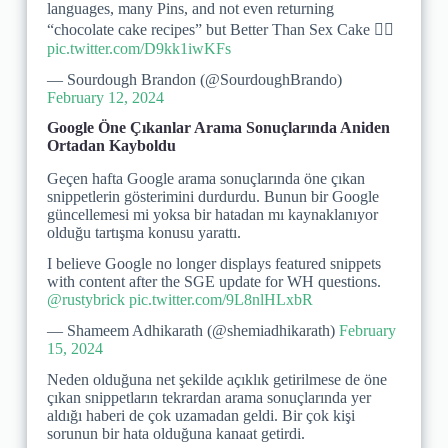
languages, many Pins, and not even returning
“chocolate cake recipes” but Better Than Sex Cake 🤷‍♂️
pic.twitter.com/D9kk1iwKFs
— Sourdough Brandon (@SourdoughBrando)
February 12, 2024
Google Öne Çıkanlar Arama Sonuçlarında Aniden
Ortadan Kayboldu
Geçen hafta Google arama sonuçlarında öne çıkan
snippetlerin gösterimini durdurdu. Bunun bir Google
güncellemesi mi yoksa bir hatadan mı kaynaklanıyor
olduğu tartışma konusu yarattı.
I believe Google no longer displays featured snippets
with content after the SGE update for WH questions.
@rustybrick
pic.twitter.com/9L8nlHLxbR
— Shameem Adhikarath (@shemiadhikarath)
February
15, 2024
Neden olduğuna net şekilde açıklık getirilmese de öne
çıkan snippetların tekrardan arama sonuçlarında yer
aldığı haberi de çok uzamadan geldi. Bir çok kişi
sorunun bir hata olduğuna kanaat getirdi.