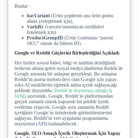
Bunlar :
hasVariant
(Ürün çeşitlerini ana ürün grubu
altına yerleştirmek için),
VarisBy
(varyant tanımlayan özellikleri
listelemek için)
ProductGroupID
(Ürün Grubunun “parent
SKU” olarak da bilinen ID)
Google ve Reddit Güçlerini Birleştirdiğini Açıkladı
Her türden sosyal haber, bilgi ve tartılma dendiğinde
herkesin aklına gelen sosyal medya platformu Reddit ile
Google arasında bir anlaşma gerçekleşti. Bu anlaşma
Reddit’in arama motoru devi olan Google için yapay
zeka AI modellerini eğitmek adına içerik sağlayacağı
şeklinde duyuruldu.
Reddit’in duyurmuş olduğu iş
birliği
sayesinde, Google, Reddit’in platformundan
gerçek zamanlı olarak kapsamlı bir şekilde içerik
verilerine erişecek. Google aynı zamanda Reddit
içeriğinin Google’ın ürünlerinde görüntülenmesini
sağlayan, Reddit’in veri uygulama programlama
arayüzünü (API) kullanabilecek.
Google, SEO Amaçlı İçerik Oluşturmak İçin Yapay