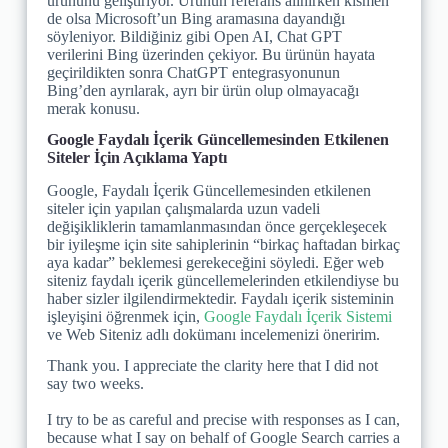
ürününü geliştiriyor. Ürünün referans alınırken kısmen
de olsa Microsoft’un Bing aramasına dayandığı
söyleniyor. Bildiğiniz gibi Open AI, Chat GPT
verilerini Bing üzerinden çekiyor. Bu ürünün hayata
geçirildikten sonra ChatGPT entegrasyonunun
Bing’den ayrılarak, ayrı bir ürün olup olmayacağı
merak konusu.
Google Faydalı İçerik Güncellemesinden Etkilenen
Siteler İçin Açıklama Yaptı
​Google, Faydalı İçerik Güncellemesinden etkilenen
siteler için yapılan çalışmalarda uzun vadeli
değişikliklerin tamamlanmasından önce gerçekleşecek
bir iyileşme için site sahiplerinin “birkaç haftadan birkaç
aya kadar” beklemesi gerekeceğini söyledi. Eğer web
siteniz faydalı içerik güncellemelerinden etkilendiyse bu
haber sizler ilgilendirmektedir. Faydalı içerik sisteminin
işleyişini öğrenmek için,
Google Faydalı İçerik Sistemi
ve Web Siteniz adlı dokümanı incelemenizi öneririm.
Thank you. I appreciate the clarity here that I did not
say two weeks.
I try to be as careful and precise with responses as I can,
because what I say on behalf of Google Search carries a