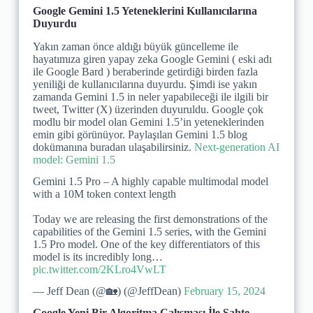
Google Gemini 1.5 Yeteneklerini Kullanıcılarına
Duyurdu
Yakın zaman önce aldığı büyük güncelleme ile
hayatımıza giren yapay zeka Google Gemini ( eski adı
ile Google Bard ) beraberinde getirdiği birden fazla
yeniliği de kullanıcılarına duyurdu. Şimdi ise yakın
zamanda Gemini 1.5 in neler yapabileceği ile ilgili bir
tweet, Twitter (X) üzerinden duyuruldu. ​Google çok
modlu bir model olan Gemini 1.5’in yeteneklerinden
emin gibi görünüyor. Paylaşılan Gemini 1.5 blog
dokümanına buradan ulaşabilirsiniz.
Next-generation AI
model: Gemini 1.5
Gemini 1.5 Pro – A highly capable multimodal model
with a 10M token context length
Today we are releasing the first demonstrations of the
capabilities of the Gemini 1.5 series, with the Gemini
1.5 Pro model. One of the key differentiators of this
model is its incredibly long…
pic.twitter.com/2KLro4VwLT
— Jeff Dean (@🏡) (@JeffDean)
February 15, 2024
Google Yeni Bir Algoritma Çalışması İle Sahte