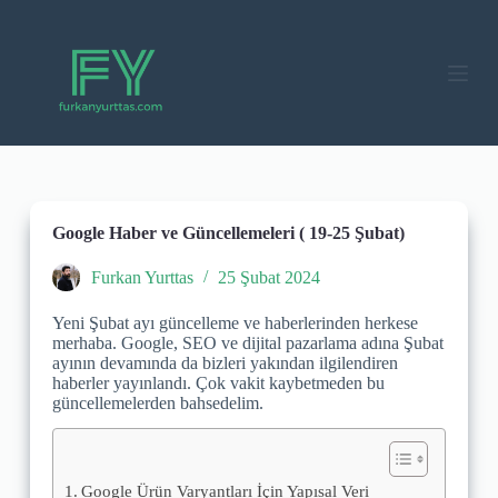
S
k
i
p
t
o
c
o
n
t
e
Google Haber ve Güncellemeleri ( 19-25 Şubat)
n
t
Furkan Yurttas
25 Şubat 2024
Yeni Şubat ayı güncelleme ve haberlerinden herkese
merhaba. Google, SEO ve dijital pazarlama adına Şubat
ayının devamında da bizleri yakından ilgilendiren
haberler yayınlandı. Çok vakit kaybetmeden bu
güncellemelerden bahsedelim.
Google Ürün Varyantları İçin Yapısal Veri