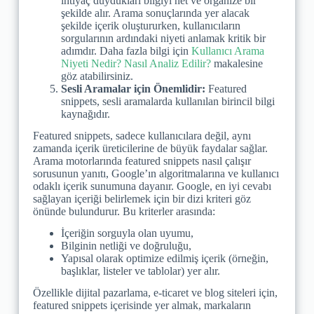
ihtiyaç duydukları bilgiyi net ve organize bir
şekilde alır. Arama sonuçlarında yer alacak
şekilde içerik oluştururken, kullanıcıların
sorgularının ardındaki niyeti anlamak kritik bir
adımdır. Daha fazla bilgi için
Kullanıcı Arama
Niyeti Nedir? Nasıl Analiz Edilir?
makalesine
göz atabilirsiniz.
Sesli Aramalar için Önemlidir:
Featured
snippets, sesli aramalarda kullanılan birincil bilgi
kaynağıdır.
Featured snippets, sadece kullanıcılara değil, aynı
zamanda içerik üreticilerine de büyük faydalar sağlar.
Arama motorlarında featured snippets nasıl çalışır
sorusunun yanıtı, Google’ın algoritmalarına ve kullanıcı
odaklı içerik sunumuna dayanır. Google, en iyi cevabı
sağlayan içeriği belirlemek için bir dizi kriteri göz
önünde bulundurur. Bu kriterler arasında:
İçeriğin sorguyla olan uyumu,
Bilginin netliği ve doğruluğu,
Yapısal olarak optimize edilmiş içerik (örneğin,
başlıklar, listeler ve tablolar) yer alır.
Özellikle dijital pazarlama, e-ticaret ve blog siteleri için,
featured snippets içerisinde yer almak, markaların