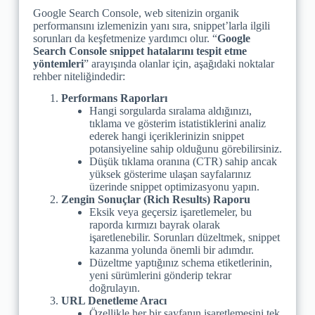
Google Search Console, web sitenizin organik
performansını izlemenizin yanı sıra, snippet’larla ilgili
sorunları da keşfetmenize yardımcı olur. “
Google
Search Console snippet hatalarını tespit etme
yöntemleri
” arayışında olanlar için, aşağıdaki noktalar
rehber niteliğindedir:
Performans Raporları
Hangi sorgularda sıralama aldığınızı,
tıklama ve gösterim istatistiklerini analiz
ederek hangi içeriklerinizin snippet
potansiyeline sahip olduğunu görebilirsiniz.
Düşük tıklama oranına (CTR) sahip ancak
yüksek gösterime ulaşan sayfalarınız
üzerinde snippet optimizasyonu yapın.
Zengin Sonuçlar (Rich Results) Raporu
Eksik veya geçersiz işaretlemeler, bu
raporda kırmızı bayrak olarak
işaretlenebilir. Sorunları düzeltmek, snippet
kazanma yolunda önemli bir adımdır.
Düzeltme yaptığınız schema etiketlerinin,
yeni sürümlerini gönderip tekrar
doğrulayın.
URL Denetleme Aracı
Özellikle her bir sayfanın işaretlemesini tek