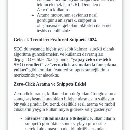
tek incelemek için URL Denetleme
Aracı’nı kullanın.
Arama motorunun sayfanızı nasıl
gördüğünü anlayarak, snippet’ın
oluşmasına engel olan faktörleri daha net
teşhis edebilirsiniz.
Gelecek Trendler: Featured Snippets 2024
SEO dünyasında hiçbir şey sabit kalmaz; sürekli olarak
algoritma güncellemeleri ve kullanıcı davranışları
değişir. Özellikle 2024 yılında, “
yapay zeka destekli
SEO trendleri
” ve “
zero-click aramalarda öne çıkma
yolları
” gibi konular, featured snippets stratejilerinin
merkezinde yer alacaktır.
Zero-Click Arama ve Snippets Etkisi
Zero-click arama, kullanıcıların doğrudan Google arama
sonuç sayfasında aradıkları bilgiye ulaşmasını sağlayan
bir yaklaşımdır. Bu trend, özellikle sesli arama ve mobil
cihazların yaygın kullanımıyla giderek artış gösteriyor.
Sitenize Tıklanmadan Etkileşim
: Kullanıcıların
snippet’ı gördükten sonra sayfaya girmesine
gerek kalmaması, marka bilinirliği açısından