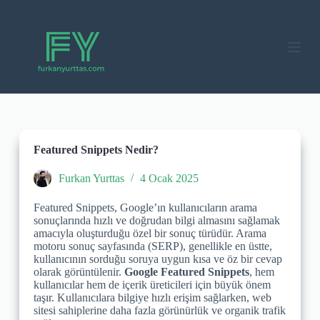
S
k
i
p
t
o
c
o
n
t
e
Featured Snippets Nedir?
n
t
Furkan Yurttas
4 Ocak 2025
Featured Snippets, Google’ın kullanıcıların arama
sonuçlarında hızlı ve doğrudan bilgi almasını sağlamak
amacıyla oluşturduğu özel bir sonuç türüdür. Arama
motoru sonuç sayfasında (SERP), genellikle en üstte,
kullanıcının sorduğu soruya uygun kısa ve öz bir cevap
olarak görüntülenir.
Google Featured Snippets
, hem
kullanıcılar hem de içerik üreticileri için büyük önem
taşır. Kullanıcılara bilgiye hızlı erişim sağlarken, web
sitesi sahiplerine daha fazla görünürlük ve organik trafik