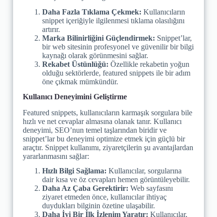
Daha Fazla Tıklama Çekmek:
Kullanıcıların
snippet içeriğiyle ilgilenmesi tıklama olasılığını
artırır.
Marka Bilinirliğini Güçlendirmek:
Snippet’lar,
bir web sitesinin profesyonel ve güvenilir bir bilgi
kaynağı olarak görünmesini sağlar.
Rekabet Üstünlüğü:
Özellikle rekabetin yoğun
olduğu sektörlerde, featured snippets ile bir adım
öne çıkmak mümkündür.
Kullanıcı Deneyimini Geliştirme
Featured snippets, kullanıcıların karmaşık sorgulara bile
hızlı ve net cevaplar almasına olanak tanır. Kullanıcı
deneyimi, SEO’nun temel taşlarından biridir ve
snippet’lar bu deneyimi optimize etmek için güçlü bir
araçtır. Snippet kullanımı, ziyaretçilerin şu avantajlardan
yararlanmasını sağlar:
Hızlı Bilgi Sağlama:
Kullanıcılar, sorgularına
dair kısa ve öz cevapları hemen görüntüleyebilir.
Daha Az Çaba Gerektirir:
Web sayfasını
ziyaret etmeden önce, kullanıcılar ihtiyaç
duydukları bilginin özetine ulaşabilir.
Daha İyi Bir İlk İzlenim Yaratır:
Kullanıcılar,