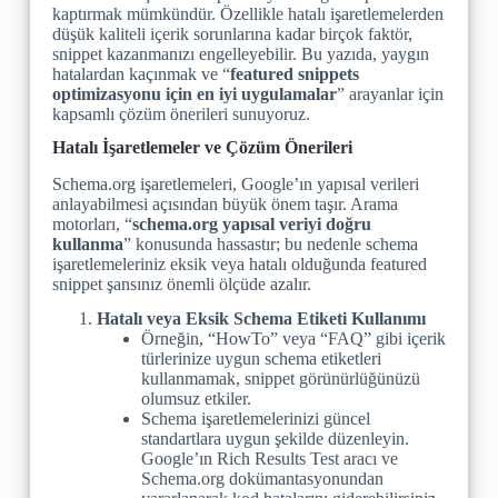
kaptırmak mümkündür. Özellikle hatalı işaretlemelerden
düşük kaliteli içerik sorunlarına kadar birçok faktör,
snippet kazanmanızı engelleyebilir. Bu yazıda, yaygın
hatalardan kaçınmak ve “
featured snippets
optimizasyonu için en iyi uygulamalar
” arayanlar için
kapsamlı çözüm önerileri sunuyoruz.
Hatalı İşaretlemeler ve Çözüm Önerileri
Schema.org işaretlemeleri, Google’ın yapısal verileri
anlayabilmesi açısından büyük önem taşır. Arama
motorları, “
schema.org yapısal veriyi doğru
kullanma
” konusunda hassastır; bu nedenle schema
işaretlemeleriniz eksik veya hatalı olduğunda featured
snippet şansınız önemli ölçüde azalır.
Hatalı veya Eksik Schema Etiketi Kullanımı
Örneğin, “HowTo” veya “FAQ” gibi içerik
türlerinize uygun schema etiketleri
kullanmamak, snippet görünürlüğünüzü
olumsuz etkiler.
Schema işaretlemelerinizi güncel
standartlara uygun şekilde düzenleyin.
Google’ın Rich Results Test aracı ve
Schema.org dokümantasyonundan