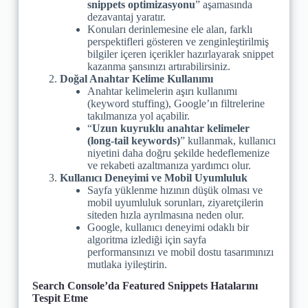
snippets optimizasyonu
” aşamasında
dezavantaj yaratır.
Konuları derinlemesine ele alan, farklı
perspektifleri gösteren ve zenginleştirilmiş
bilgiler içeren içerikler hazırlayarak snippet
kazanma şansınızı artırabilirsiniz.
Doğal Anahtar Kelime Kullanımı
Anahtar kelimelerin aşırı kullanımı
(keyword stuffing), Google’ın filtrelerine
takılmanıza yol açabilir.
“
Uzun kuyruklu anahtar kelimeler
(long-tail keywords)
” kullanmak, kullanıcı
niyetini daha doğru şekilde hedeflemenize
ve rekabeti azaltmanıza yardımcı olur.
Kullanıcı Deneyimi ve Mobil Uyumluluk
Sayfa yüklenme hızının düşük olması ve
mobil uyumluluk sorunları, ziyaretçilerin
siteden hızla ayrılmasına neden olur.
Google, kullanıcı deneyimi odaklı bir
algoritma izlediği için sayfa
performansınızı ve mobil dostu tasarımınızı
mutlaka iyileştirin.
Search Console’da Featured Snippets Hatalarını
Tespit Etme