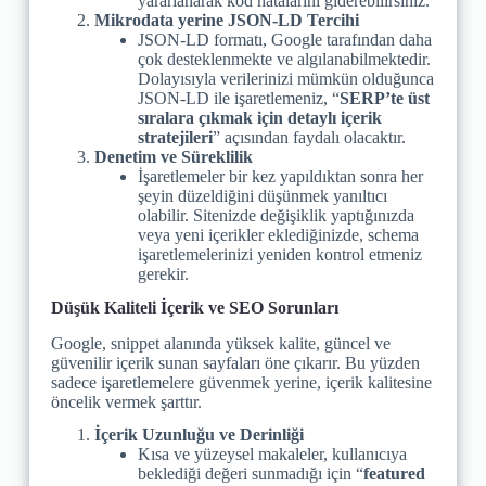
yararlanarak kod hatalarını giderebilirsiniz.
Mikrodata yerine JSON-LD Tercihi
JSON-LD formatı, Google tarafından daha
çok desteklenmekte ve algılanabilmektedir.
Dolayısıyla verilerinizi mümkün olduğunca
JSON-LD ile işaretlemeniz, “
SERP’te üst
sıralara çıkmak için detaylı içerik
stratejileri
” açısından faydalı olacaktır.
Denetim ve Süreklilik
İşaretlemeler bir kez yapıldıktan sonra her
şeyin düzeldiğini düşünmek yanıltıcı
olabilir. Sitenizde değişiklik yaptığınızda
veya yeni içerikler eklediğinizde, schema
işaretlemelerinizi yeniden kontrol etmeniz
gerekir.
Düşük Kaliteli İçerik ve SEO Sorunları
Google, snippet alanında yüksek kalite, güncel ve
güvenilir içerik sunan sayfaları öne çıkarır. Bu yüzden
sadece işaretlemelere güvenmek yerine, içerik kalitesine
öncelik vermek şarttır.
İçerik Uzunluğu ve Derinliği
Kısa ve yüzeysel makaleler, kullanıcıya
beklediği değeri sunmadığı için “
featured