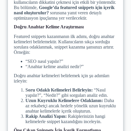
kullanıcıların dikkatini çekmesi için etkili bir yöntemdir.
Bu bölümde,
Google’da featured snippets için içerik
nasıl oluşturulur?
sorusuna yanıt veren detaylı
optimizasyon ipuçlarına yer verilecektir.
Doğru Anahtar Kelime Araştırması
Featured snippets kazanmanın ilk adımı, doğru anahtar
kelimeleri belirlemektir. Kullanıcıların sıkça sorduğu
sorulara odaklanmak, snippet kazanma şansınızı artırır.
Örneğin:
“SEO nasıl yapılır?”
“Anahtar kelime analizi nedir?”
Doğru anahtar kelimeleri belirlemek için şu adımları
izleyin:
Soru Odaklı Kelimeleri Belirleyin:
“Nasıl
yapılır?”, “Nedir?” gibi sorguları analiz edin.
Uzun Kuyruklu Kelimelere Odaklanın:
Daha
az rekabetçi ancak hedefe yönelik uzun kuyruklu
anahtar kelimelerle içerik oluşturun.
Rakip Analizi Yapın:
Rakiplerinizin hangi
kelimelerle snippet kazandığını inceleyin.
Öne Çıkan Snippets İçin İçerik Formatlama