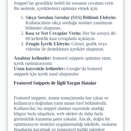
Snippet’lar genellikle belirli bir sorunun cevabını verir.
Bu nedenle, içeriklerinizi optimize etmek için:
Sıkça Sorulan Sorular (SSS) Bölümü Ekleyin:
Kullanıcıların sıkça sorduğu soruları yanıtlayan
bölümler oluşturun.
Kısa ve Net Cevaplar Verin:
Her bir soruyu 40-
60 kelimelik kısa cevaplarla açıklayın.
Zengin İçerik Ekleyin:
Görsel, grafik veya
videolar ile desteklenen içerikler oluşturun.
Anahtar kelimeler:
featured snippets optimize etme,
içerik optimizasyonu
Uzun kuyruklu kelimeler:
Google’da featured
snippets için içerik nasıl oluşturulur
Featured Snippets ile İlgili Yaygın Hatalar
Featured snippets, arama sonuçlarında öne çıkan ve
kullanıcıya doğrudan yanıt sunan özel bölümlerdir.
Kullanıcılar, bu snippet alanları sayesinde aradığı
bilgiye hızla ulaşırken, web siteleri de daha fazla
görünürlük kazanma şansı yakalar. Ancak, doğru bir
optimizasyon stratejisi uygulanmadığı takdirde, sıralama
fırsatlarını kaçırmak ve potansiyel trafiği rakiplere