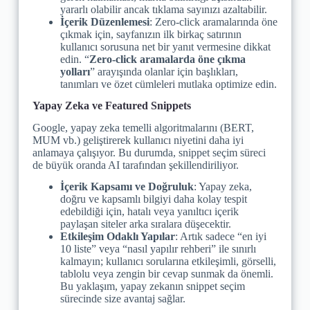
yararlı olabilir ancak tıklama sayınızı azaltabilir.
İçerik Düzenlemesi
: Zero-click aramalarında öne
çıkmak için, sayfanızın ilk birkaç satırının
kullanıcı sorusuna net bir yanıt vermesine dikkat
edin. “
Zero-click aramalarda öne çıkma
yolları
” arayışında olanlar için başlıkları,
tanımları ve özet cümleleri mutlaka optimize edin.
Yapay Zeka ve Featured Snippets
Google, yapay zeka temelli algoritmalarını (BERT,
MUM vb.) geliştirerek kullanıcı niyetini daha iyi
anlamaya çalışıyor. Bu durumda, snippet seçim süreci
de büyük oranda AI tarafından şekillendiriliyor.
İçerik Kapsamı ve Doğruluk
: Yapay zeka,
doğru ve kapsamlı bilgiyi daha kolay tespit
edebildiği için, hatalı veya yanıltıcı içerik
paylaşan siteler arka sıralara düşecektir.
Etkileşim Odaklı Yapılar
: Artık sadece “en iyi
10 liste” veya “nasıl yapılır rehberi” ile sınırlı
kalmayın; kullanıcı sorularına etkileşimli, görselli,
tablolu veya zengin bir cevap sunmak da önemli.
Bu yaklaşım, yapay zekanın snippet seçim
sürecinde size avantaj sağlar.