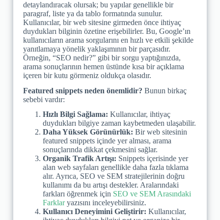
detaylandıracak olursak; bu yapılar genellikle bir
paragraf, liste ya da tablo formatında sunulur.
Kullanıcılar, bir web sitesine girmeden önce ihtiyaç
duydukları bilginin özetine erişebilirler. Bu, Google’ın
kullanıcıların arama sorgularını en hızlı ve etkili şekilde
yanıtlamaya yönelik yaklaşımının bir parçasıdır.
Örneğin, “SEO nedir?” gibi bir sorgu yaptığınızda,
arama sonuçlarının hemen üstünde kısa bir açıklama
içeren bir kutu görmeniz oldukça olasıdır.
Featured snippets neden önemlidir?
Bunun birkaç
sebebi vardır:
Hızlı Bilgi Sağlama:
Kullanıcılar, ihtiyaç
duydukları bilgiye zaman kaybetmeden ulaşabilir.
Daha Yüksek Görünürlük:
Bir web sitesinin
featured snippets içinde yer alması, arama
sonuçlarında dikkat çekmesini sağlar.
Organik Trafik Artışı:
Snippets içerisinde yer
alan web sayfaları genellikle daha fazla tıklama
alır. Ayrıca, SEO ve SEM stratejilerinin doğru
kullanımı da bu artışı destekler. Aralarındaki
farkları öğrenmek için
SEO ve SEM Arasındaki
Farklar
yazısını inceleyebilirsiniz.
Kullanıcı Deneyimini Geliştirir:
Kullanıcılar,