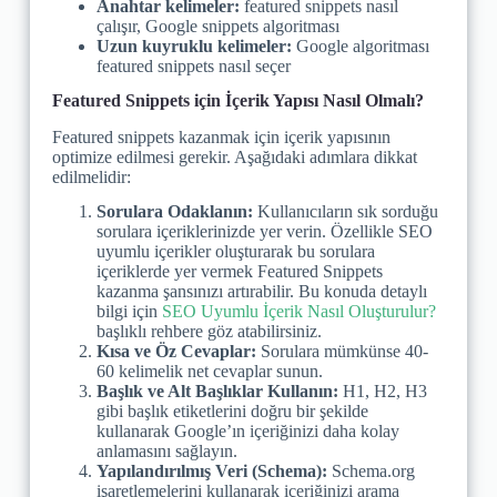
Anahtar kelimeler:
featured snippets nasıl
çalışır, Google snippets algoritması
Uzun kuyruklu kelimeler:
Google algoritması
featured snippets nasıl seçer
Featured Snippets için İçerik Yapısı Nasıl Olmalı?
Featured snippets kazanmak için içerik yapısının
optimize edilmesi gerekir. Aşağıdaki adımlara dikkat
edilmelidir:
Sorulara Odaklanın:
Kullanıcıların sık sorduğu
sorulara içeriklerinizde yer verin. Özellikle SEO
uyumlu içerikler oluşturarak bu sorulara
içeriklerde yer vermek Featured Snippets
kazanma şansınızı artırabilir. Bu konuda detaylı
bilgi için
SEO Uyumlu İçerik Nasıl Oluşturulur?
başlıklı rehbere göz atabilirsiniz.
Kısa ve Öz Cevaplar:
Sorulara mümkünse 40-
60 kelimelik net cevaplar sunun.
Başlık ve Alt Başlıklar Kullanın:
H1, H2, H3
gibi başlık etiketlerini doğru bir şekilde
kullanarak Google’ın içeriğinizi daha kolay
anlamasını sağlayın.
Yapılandırılmış Veri (Schema):
Schema.org
işaretlemelerini kullanarak içeriğinizi arama